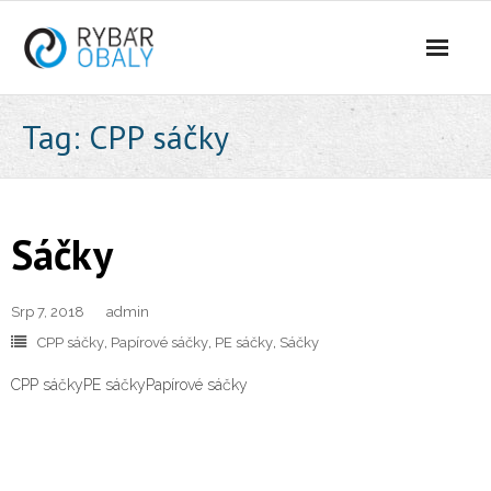
Úvodní
Tag:
CPP sáčky
Sáčky
Misky
Sáčky
Fólie
Srp 7, 2018
admin
Baličky
CPP sáčky
,
Papírové sáčky
,
PE sáčky
,
Sáčky
Balení jídel
CPP sáčkyPE sáčkyPapírové sáčky
Dokumenty
Kontakt